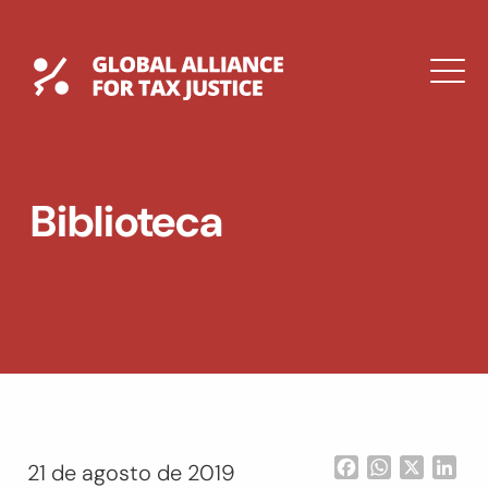
Saltar
al
contenido
Global Tax Justice
M
EXPAND
DROPDOWN
EXPAND
Biblioteca
DROPDOWN
ENGLISH
Facebook
WhatsApp
X
Lin
21 de agosto de 2019