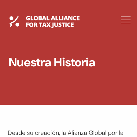
Saltar
al
contenido
Global Tax Justice
M
DROPDOWN
EXPAND
EXPAND
Nuestra Historia
DROPDOWN
ENGLISH
Desde su creación, la Alianza Global por la