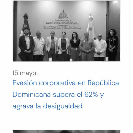
15 mayo
Evasión corporativa en República
Dominicana supera el 62% y
agrava la desigualdad