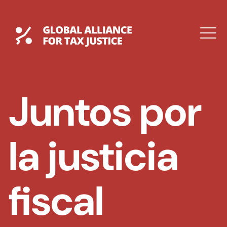
Saltar
al
contenido
Global Tax Justice
M
EXPAND
DROPDOWN
EXPAND
Juntos por
DROPDOWN
la justicia
fiscal
ENGLISH