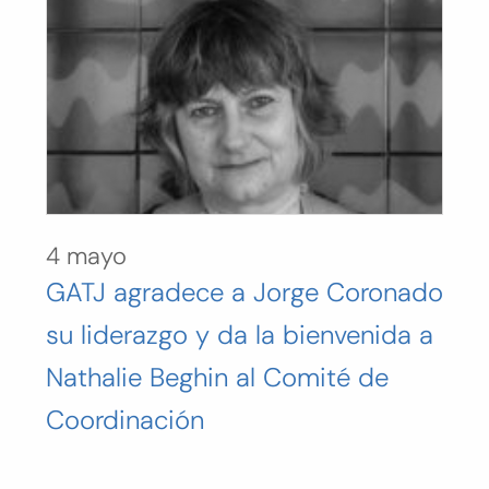
4 mayo
GATJ agradece a Jorge Coronado
su liderazgo y da la bienvenida a
Nathalie Beghin al Comité de
Coordinación