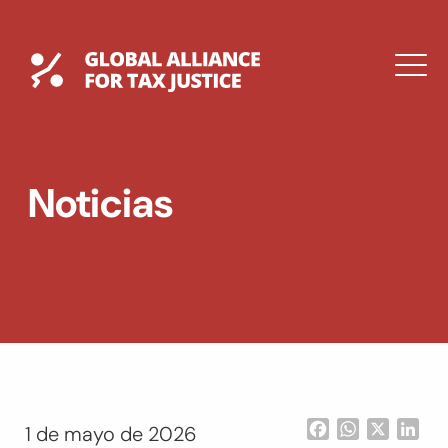
Saltar
al
contenido
Global Tax Justice
M
EXPAND
DROPDOWN
EXPAND
Noticias
DROPDOWN
ENGLISH
Facebook
WhatsApp
X
Lin
1 de mayo de 2026