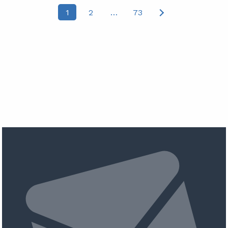
Posts
1
2
…
73
pagination