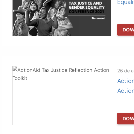
Equal
DOW
26 de 
Action
Action
DOW