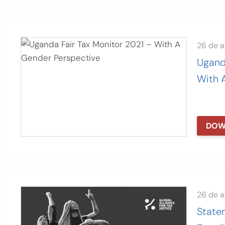
26 de 
Ugand
With 
DOW
26 de 
State