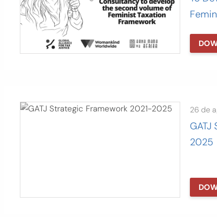
Femin
DOW
26 de 
GATJ 
2025
DOW