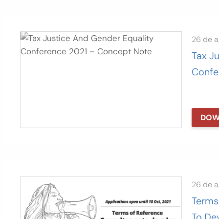
26 de 
Tax J
Confe
DOW
26 de 
Terms
To De