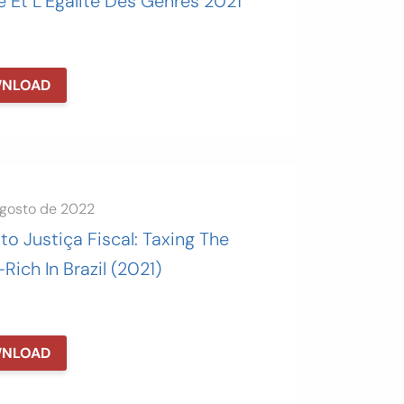
e Et L’Égalité Des Genres 2021
NLOAD
agosto de 2022
uto Justiça Fiscal: Taxing The
Rich In Brazil (2021)
NLOAD