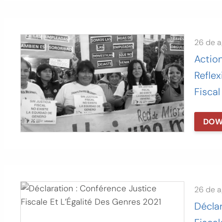
26 de 
Actio
Reflex
Fiscal
DOW
26 de 
Déclar