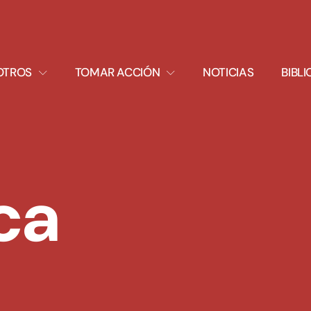
XPAND
EXPAND
OTROS
TOMAR ACCIÓN
NOTICIAS
BIBL
ROPDOWN
DROPDOWN
ca