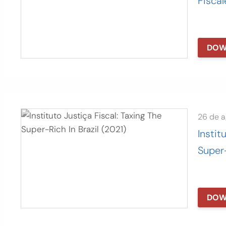
Fiscal
DOW
26 de 
Instit
Super-
DOW