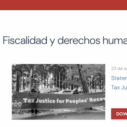
Fiscalidad y derechos hum
23 de 
State
Tax J
DOW