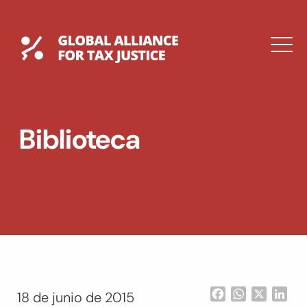
Saltar
al
contenido
Global Tax Justice
M
EXPAND
DROPDOWN
EXPAND
Biblioteca
DROPDOWN
ENGLISH
Facebook
WhatsApp
X
Lin
18 de junio de 2015