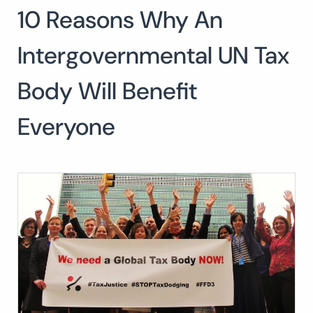
10 Reasons Why An
Buscar:
BUSCAR
Intergovernmental UN Tax
Body Will Benefit
Everyone