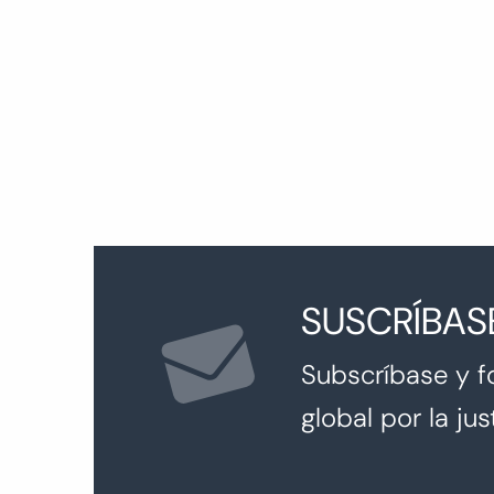
entradas
SUSCRÍBAS
Subscríbase y f
global por la just