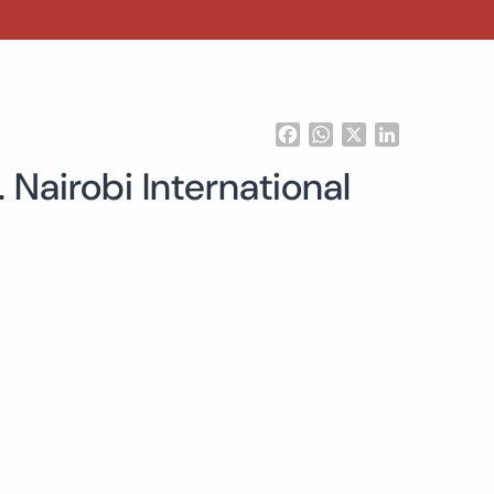
Facebook
WhatsApp
X
LinkedIn
 Nairobi International