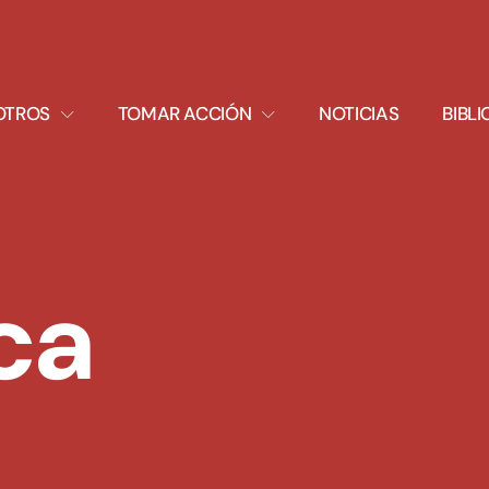
XPAND
EXPAND
OTROS
TOMAR ACCIÓN
NOTICIAS
BIBL
ROPDOWN
DROPDOWN
ca