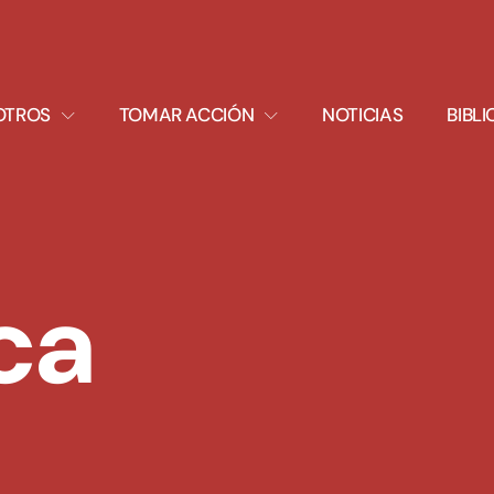
XPAND
EXPAND
OTROS
TOMAR ACCIÓN
NOTICIAS
BIBL
ROPDOWN
DROPDOWN
ca