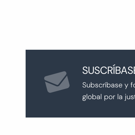
entradas
SUSCRÍBAS
Subscríbase y f
global por la just