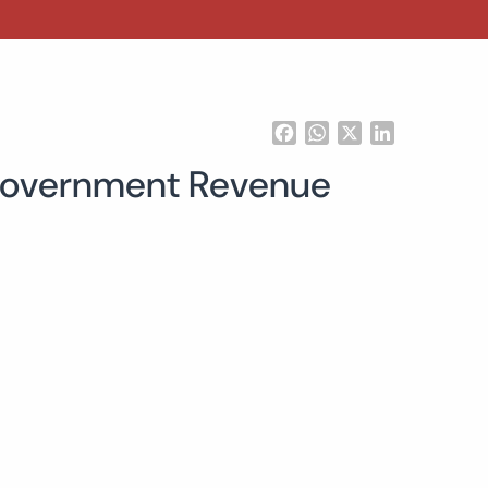
Facebook
WhatsApp
X
LinkedIn
 Government Revenue