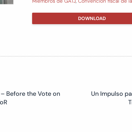
Miembros de GATJ
,
Convencion fiscal de 
DOWNLOAD
– Before the Vote on
Un Impulso pa
ToR
T