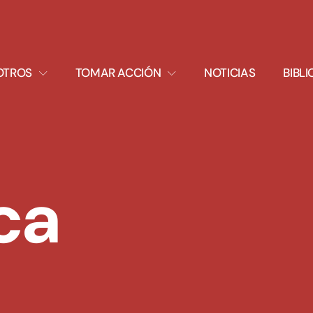
XPAND
EXPAND
OTROS
TOMAR ACCIÓN
NOTICIAS
BIBL
ROPDOWN
DROPDOWN
ca