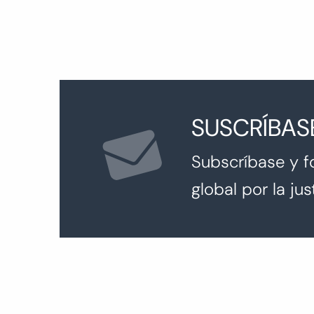
SUSCRÍBAS
Subscríbase y f
global por la just