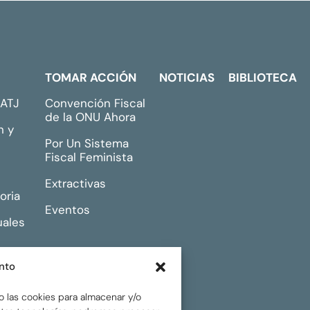
TOMAR ACCIÓN
NOTICIAS
BIBLIOTECA
GATJ
Convención Fiscal
de la ONU Ahora
n y
Por Un Sistema
Fiscal Feminista
Extractivas
oria
Eventos
uales
nto
o las cookies para almacenar y/o