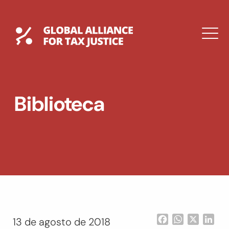
Saltar
al
contenido
Global Tax Justice
M
EXPAND
DROPDOWN
EXPAND
Biblioteca
DROPDOWN
ENGLISH
Facebook
WhatsApp
X
Lin
13 de agosto de 2018