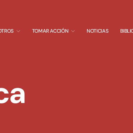
XPAND
EXPAND
OTROS
TOMAR ACCIÓN
NOTICIAS
BIBL
ROPDOWN
DROPDOWN
ca