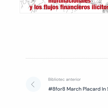
Bibliotec anterior
Navegación
#8for8 March Placard In
de