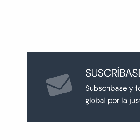
entradas
SUSCRÍBAS
Subscríbase y f
global por la just