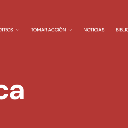
XPAND
EXPAND
OTROS
TOMAR ACCIÓN
NOTICIAS
BIBL
ROPDOWN
DROPDOWN
ca