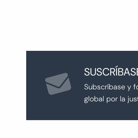
entradas
SUSCRÍBAS
Subscríbase y f
global por la just