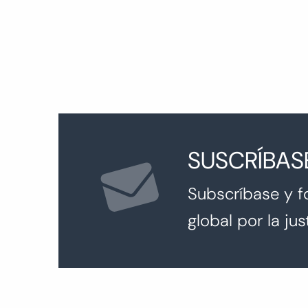
entradas
SUSCRÍBAS
Subscríbase y f
global por la just