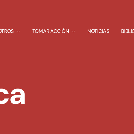
XPAND
EXPAND
OTROS
TOMAR ACCIÓN
NOTICIAS
BIBL
ROPDOWN
DROPDOWN
ca