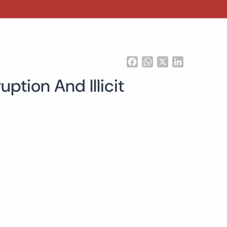
Facebook
WhatsApp
X
LinkedIn
ption And Illicit