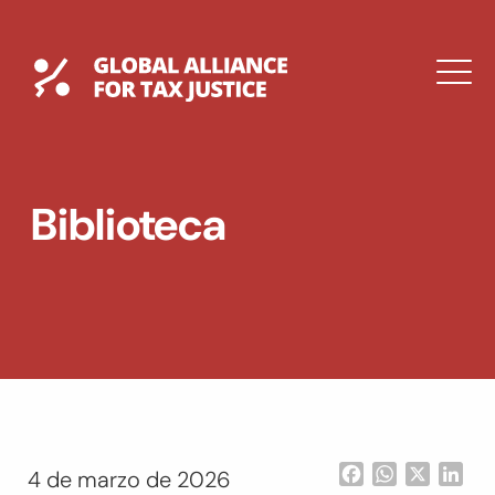
Saltar
al
contenido
Global Tax Justice
M
EXPAND
DROPDOWN
EXPAND
Biblioteca
DROPDOWN
ENGLISH
Facebook
WhatsApp
X
Lin
4 de marzo de 2026