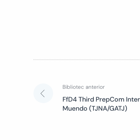
Bibliotec anterior
Navegación
FfD4 Third PrepCom Inter
Muendo (TJNA/GATJ)
de
entradas