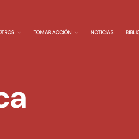
XPAND
EXPAND
OTROS
TOMAR ACCIÓN
NOTICIAS
BIBL
ROPDOWN
DROPDOWN
ca