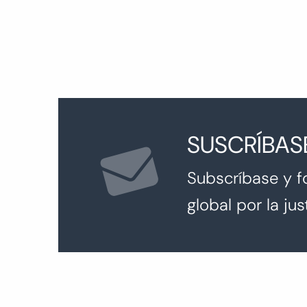
SUSCRÍBAS
Subscríbase y f
global por la just