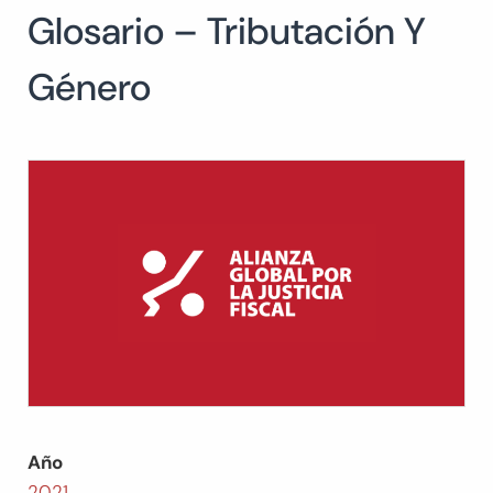
Glosario – Tributación Y
Buscar:
BUSCAR
Género
Año
2021