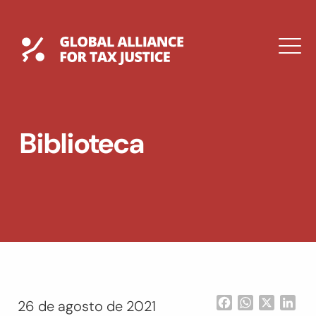
Saltar
al
contenido
Global Tax Justice
M
EXPAND
DROPDOWN
EXPAND
Biblioteca
DROPDOWN
ENGLISH
Facebook
WhatsApp
X
Lin
26 de agosto de 2021