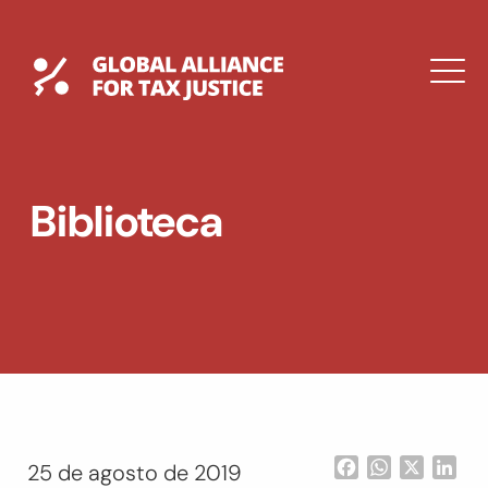
Saltar
al
contenido
Global Tax Justice
M
EXPAND
DROPDOWN
EXPAND
Biblioteca
DROPDOWN
ENGLISH
Facebook
WhatsApp
X
Lin
25 de agosto de 2019