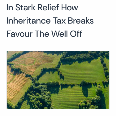
In Stark Relief How
Buscar:
BUSCAR
Inheritance Tax Breaks
Favour The Well Off