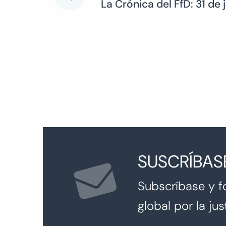
La Crónica del FfD: 31 de j
de
entradas
SUSCRÍBAS
Subscríbase y f
global por la just