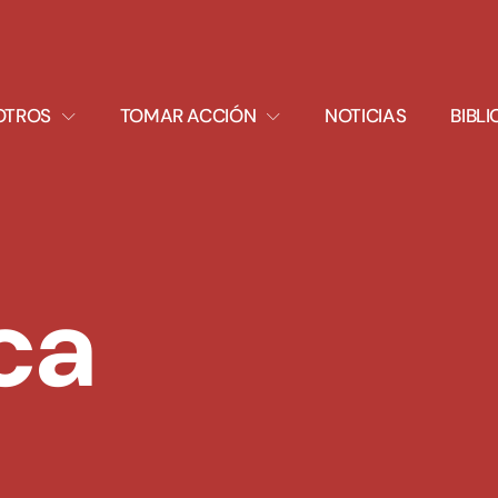
XPAND
EXPAND
OTROS
TOMAR ACCIÓN
NOTICIAS
BIBL
ROPDOWN
DROPDOWN
ca