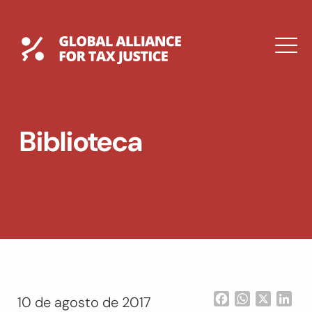
Saltar
al
contenido
Global Tax Justice
M
EXPAND
DROPDOWN
EXPAND
Biblioteca
DROPDOWN
ENGLISH
Facebook
WhatsApp
X
Lin
10 de agosto de 2017