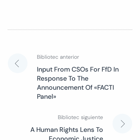
Bibliotec anterior
Navegación
Input From CSOs For FfD In
Response To The
de
Announcement Of «FACTI
Panel»
entradas
Bibliotec siguiente
A Human Rights Lens To
Economic Justice