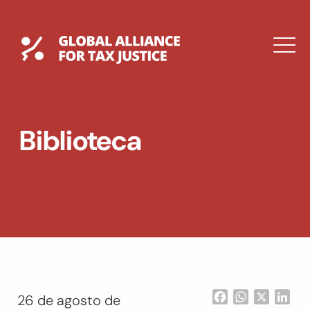
Saltar
al
contenido
Global Tax Justice
M
EXPAND
DROPDOWN
EXPAND
Biblioteca
DROPDOWN
ENGLISH
Facebook
WhatsApp
X
Lin
26 de agosto de