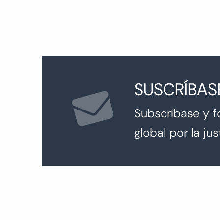
SUSCRÍBAS
Subscríbase y f
global por la just