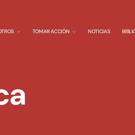
XPAND
EXPAND
OTROS
TOMAR ACCIÓN
NOTICIAS
BIBL
ROPDOWN
DROPDOWN
ca