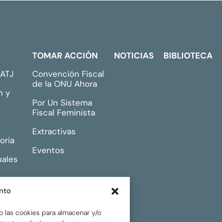
TOMAR ACCIÓN
NOTICIAS
BIBLIOTECA
GATJ
Convención Fiscal
de la ONU Ahora
n y
Por Un Sistema
Fiscal Feminista
Extractivas
oria
Eventos
uales
nto
o las cookies para almacenar y/o