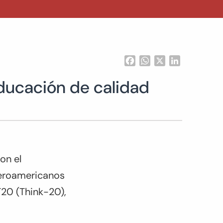
Facebook
WhatsApp
X
LinkedIn
educación de calidad
on el
beroamericanos
T20 (Think-20),