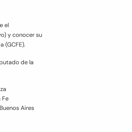
e el
ivo) y conocer su
ia (GCFE).
iputado de la
oza
a Fe
 Buenos Aires