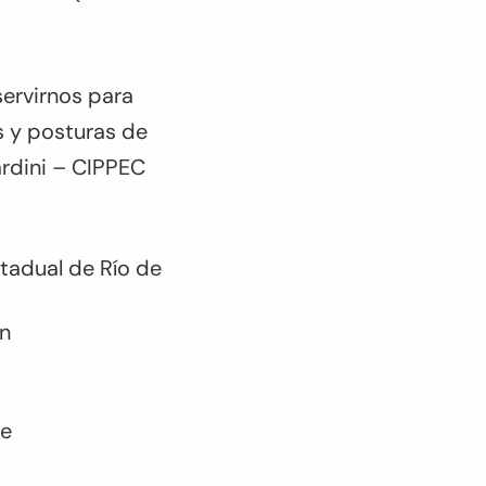
servirnos para
s y posturas de
ardini – CIPPEC
tadual de Río de
n
be