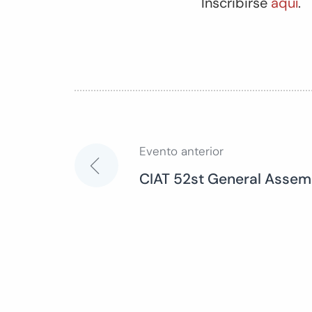
Inscribirse
aquí
.
Evento anterior
Navegación
CIAT 52st General Assem
de
entradas