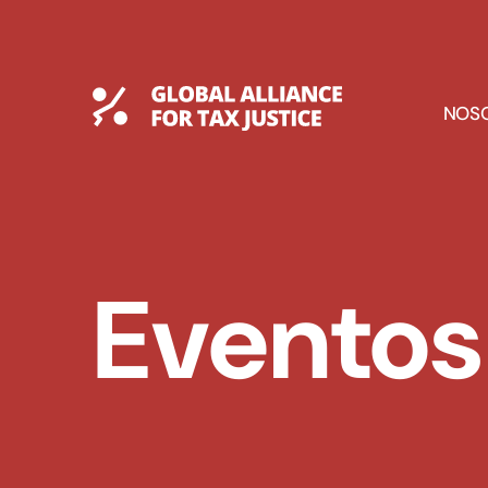
Saltar
al
contenido
Global Tax Justice
E
NOS
D
Eventos