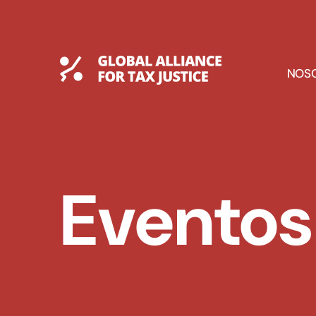
Saltar
al
contenido
Global Tax Justice
E
NOS
D
Eventos