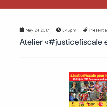
May 24 2017
3:45pm
Presentia
Atelier «#justicefiscale 