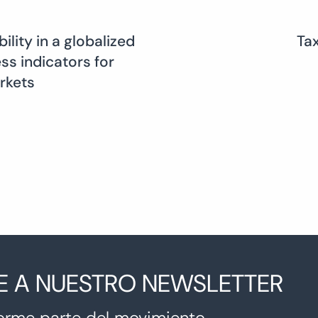
ility in a globalized
Ta
ss indicators for
rkets
E A NUESTRO NEWSLETTER
orme parte del movimiento