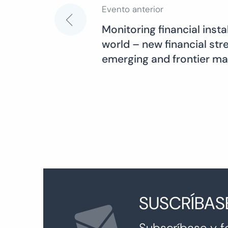
Evento anterior
Navegación
Monitoring financial instab
world – new financial stre
de
emerging and frontier ma
entradas
SUSCRÍBAS
Subscríbase y f