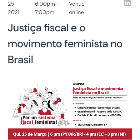
Lin
25
6:00pm -
Venue
Buscar:
2021
7:00pm
online
BUSCAR
Justiça fiscal e o
movimento feminista no
Brasil