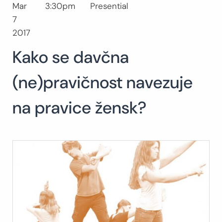
Mar
3:30pm
Presential
Buscar:
7
BUSCAR
2017
Kako se davčna
(ne)pravičnost navezuje
na pravice žensk?