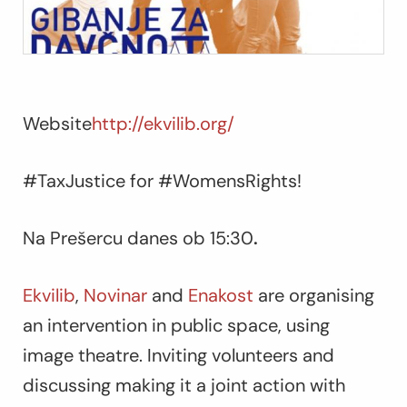
Website
http://ekvilib.org/
#TaxJustice for #WomensRights!
Na Prešercu danes ob 15:30
.
Ekvilib
,
Novinar
and
Enakost
are organising
an intervention in public space, using
image theatre. Inviting volunteers and
discussing making it a joint action with