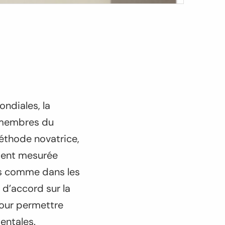
mondiales
, la
s membres du
éthode novatrice,
ement mesurée
sés comme dans les
 d’accord sur la
 pour permettre
entales.