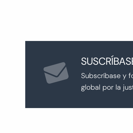
SUSCRÍBAS
Subscríbase y f
global por la just