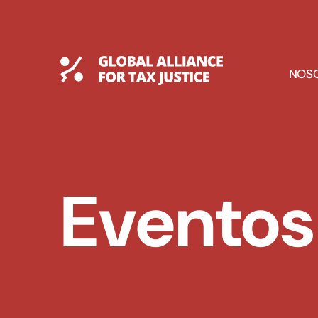
Saltar
al
contenido
Global Tax Justice
E
NOS
D
Eventos