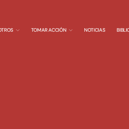
XPAND
EXPAND
OTROS
TOMAR ACCIÓN
NOTICIAS
BIBL
ROPDOWN
DROPDOWN