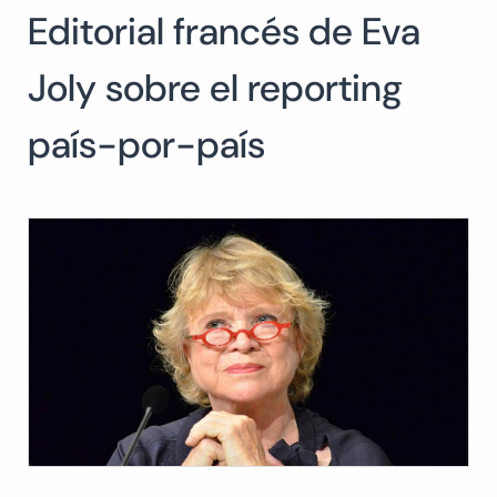
Editorial francés de Eva
Buscar:
BUSCAR
Joly sobre el reporting
país-por-país