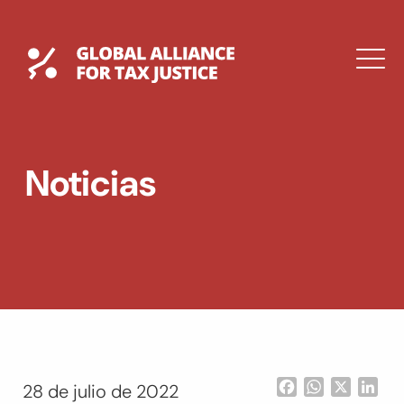
Saltar
al
contenido
Global Tax Justice
M
EXPAND
DROPDOWN
EXPAND
Noticias
DROPDOWN
ENGLISH
Facebook
WhatsApp
X
Lin
28 de julio de 2022