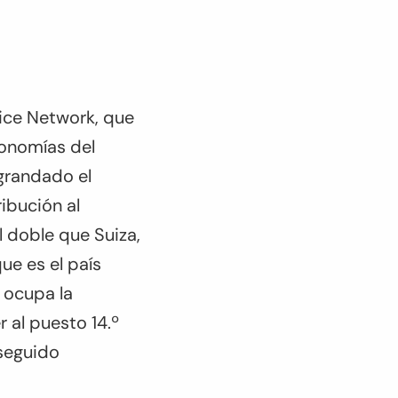
tice Network, que
conomías del
agrandado el
ibución al
l doble que Suiza,
ue es el país
 ocupa la
r al puesto 14.º
 seguido