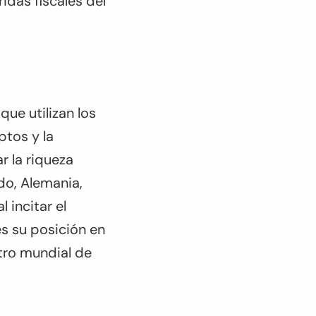
idas fiscales del
que utilizan los
ptos y la
r la riqueza
do, Alemania,
 incitar el
es su posición en
tro mundial de