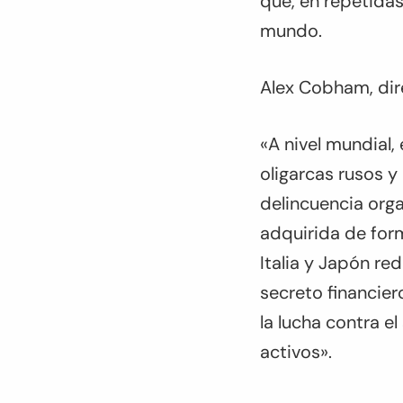
que, en repetidas
mundo.
Alex Cobham, dire
«A nivel mundial,
oligarcas rusos y 
delincuencia org
adquirida de form
Italia y Japón re
secreto financier
la lucha contra e
activos».