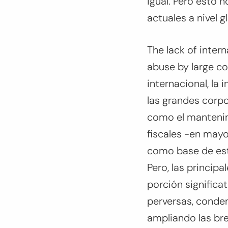
igual. Pero esto n
actuales a nivel g
The lack of intern
abuse by large co
internacional, la 
las grandes corpo
como el mantenim
fiscales -en mayo
como base de esta
Pero, las princip
porción significa
perversas, conde
ampliando las br