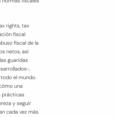
as normas fiscales
ax rights, tax
ción fiscal
abuso fiscal de la
s netos, así
las guaridas
sarrollados-,
e todo el mundo.
n cómo una
s prácticas
reza y seguir
ean cada vez más