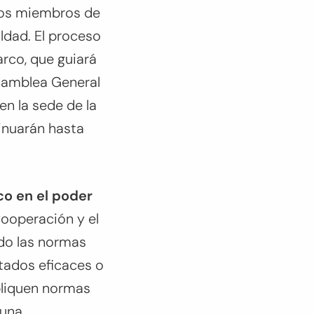
ados miembros de
ldad. El proceso
arco, que guiará
samblea General
en la sede de la
inuarán hasta
co en el poder
Cooperación y el
do las normas
ltados eficaces o
apliquen normas
 una