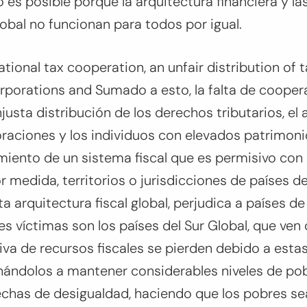
o es posible porque la arquitectura financiera y l
lobal no funcionan para todos por igual.
ational tax cooperation, an unfair distribution of t
rporations and Sumado a esto, la falta de coopera
injusta distribución de los derechos tributarios, el 
raciones y los individuos con elevados patrimonio
iento de un sistema fiscal que es permisivo con 
r medida, territorios o jurisdicciones de países de
 arquitectura fiscal global, perjudica a países d
ales víctimas son los países del Sur Global, que ve
tiva de recursos fiscales se pierden debido a esta
nándolos a mantener considerables niveles de pob
echas de desigualdad, haciendo que los pobres s