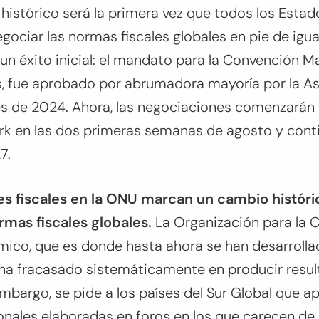
 histórico será la primera vez que todos los Est
ociar las normas fiscales globales en pie de igua
n éxito inicial: el mandato para la Convención M
s, fue aprobado por abrumadora mayoría por la A
es de 2024. Ahora, las negociaciones comenzarán 
k en las dos primeras semanas de agosto y cont
7.
s fiscales en la ONU marcan un cambio históri
rmas fiscales globales.
La Organización para la 
mico, que es donde hasta ahora se han desarrolla
, ha fracasado sistemáticamente en producir resu
n embargo, se pide a los países del Sur Global que 
ionales elaboradas en foros en los que carecen de