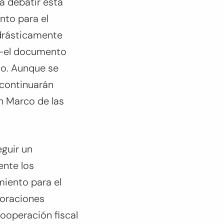
ra debatir esta
nto para el
drásticamente
a -el documento
so. Aunque se
 continuarán
n Marco de las
guir un
ente los
miento para el
poraciones
cooperación fiscal