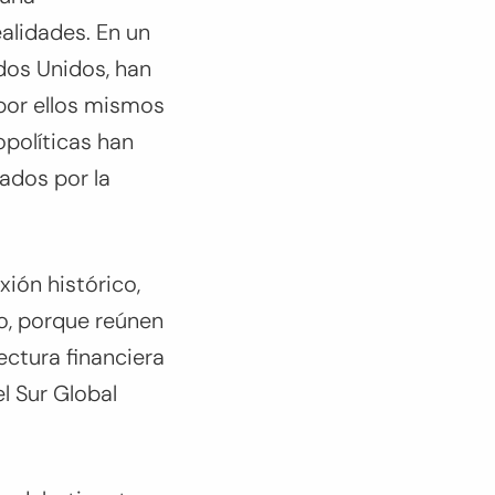
ealidades. En un
ados Unidos, han
por ellos mismos
opolíticas han
ados por la
xión histórico,
lo, porque reúnen
ectura financiera
l Sur Global