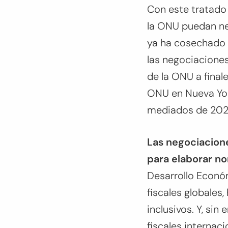
Con este tratado
la ONU puedan neg
ya ha cosechado u
las negociacione
de la ONU a final
ONU en Nueva Yor
mediados de 202
Las negociacione
para elaborar no
Desarrollo Econó
fiscales globales
inclusivos. Y, si
fiscales internac