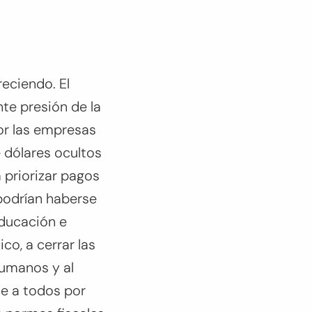
reciendo. El
nte presión de la
por las empresas
e dólares ocultos
a priorizar pagos
podrían haberse
educación e
co, a cerrar las
humanos y al
ie a todos por