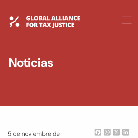
Saltar
al
contenido
Global Tax Justice
M
EXPAND
DROPDOWN
EXPAND
Noticias
DROPDOWN
ENGLISH
Facebook
WhatsApp
X
Lin
5 de noviembre de