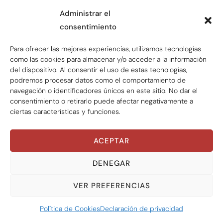
regresividad fiscal para posicionar como
Administrar el
resultante de estos esfuerzos globales la
consentimiento
idea de justicia fiscal que les permita un
Para ofrecer las mejores experiencias, utilizamos tecnologías
crecimiento con desarrollo para todos..
como las cookies para almacenar y/o acceder a la información
del dispositivo. Al consentir el uso de estas tecnologías,
podremos procesar datos como el comportamiento de
¿Cuáles son los próximos pasos?
[4]
navegación o identificadores únicos en este sitio. No dar el
consentimiento o retirarlo puede afectar negativamente a
ciertas características y funciones.
Los términos de referencia del Comité Ad
Hoc se enviarán a la Asamblea General, que
ACEPTAR
realizará una votación durante el 79º
DENEGAR
período de sesiones del organismo mundial
que comienza en septiembre de 2024.
VER PREFERENCIAS
Política de Cookies
Declaración de privacidad
De aprobarse, la Asamblea encargaría la