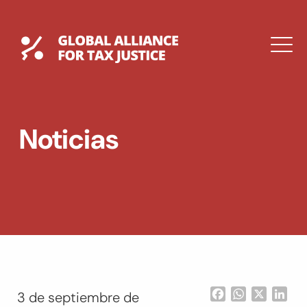
Saltar
al
contenido
Global Tax Justice
M
EXPAND
DROPDOWN
EXPAND
Noticias
DROPDOWN
ENGLISH
Facebook
WhatsApp
X
Lin
3 de septiembre de