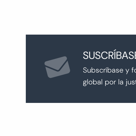
SUSCRÍBAS
Subscríbase y f
global por la just