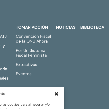
TOMAR ACCIÓN
NOTICIAS
BIBLIOTECA
GATJ
Convención Fiscal
de la ONU Ahora
n y
Por Un Sistema
Fiscal Feminista
Extractivas
oria
Eventos
uales
nto
o las cookies para almacenar y/o