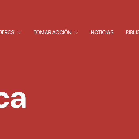
XPAND
EXPAND
OTROS
TOMAR ACCIÓN
NOTICIAS
BIBL
ROPDOWN
DROPDOWN
ca