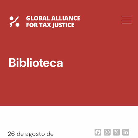
Saltar
al
contenido
Global Tax Justice
M
EXPAND
DROPDOWN
EXPAND
Biblioteca
DROPDOWN
ENGLISH
Facebook
WhatsApp
X
Lin
26 de agosto de