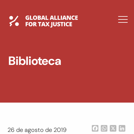
Saltar
al
contenido
Global Tax Justice
M
EXPAND
DROPDOWN
EXPAND
Biblioteca
DROPDOWN
ENGLISH
Facebook
WhatsApp
X
Lin
26 de agosto de 2019