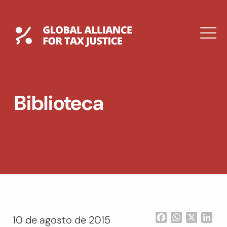
Saltar
al
contenido
Global Tax Justice
M
EXPAND
DROPDOWN
EXPAND
Biblioteca
DROPDOWN
ENGLISH
Facebook
WhatsApp
X
Lin
10 de agosto de 2015