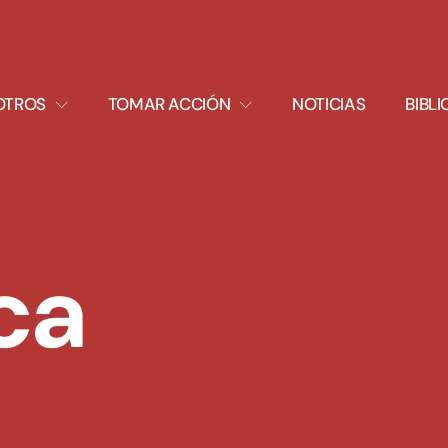
XPAND
EXPAND
OTROS
TOMAR ACCIÓN
NOTICIAS
BIBL
ROPDOWN
DROPDOWN
ca