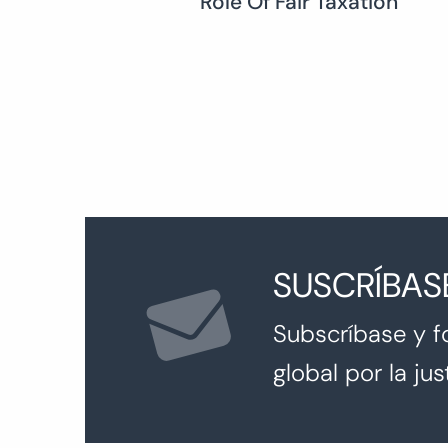
Role Of Fair Taxation
de
entradas
SUSCRÍBAS
Subscríbase y f
global por la just