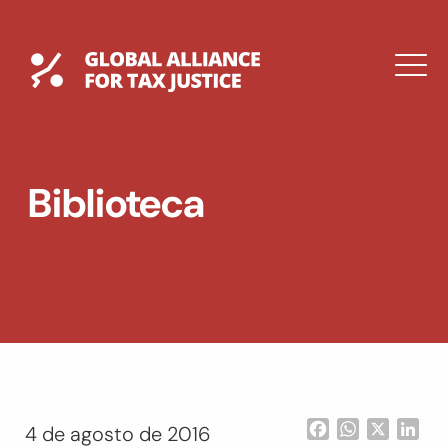
Saltar
al
contenido
Global Tax Justice
M
EXPAND
DROPDOWN
EXPAND
Biblioteca
DROPDOWN
ENGLISH
Facebook
WhatsApp
X
Lin
4 de agosto de 2016