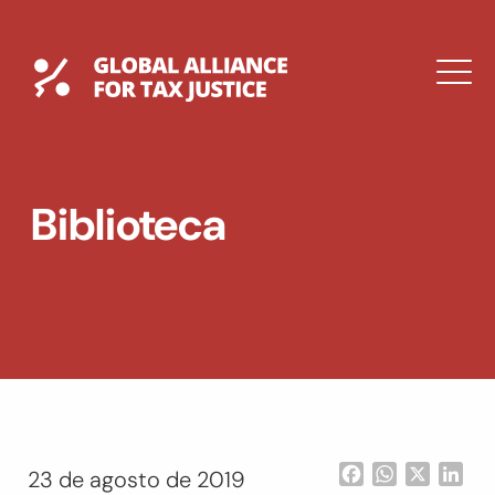
Saltar
al
contenido
Global Tax Justice
M
EXPAND
DROPDOWN
EXPAND
Biblioteca
DROPDOWN
ENGLISH
Facebook
WhatsApp
X
Lin
23 de agosto de 2019