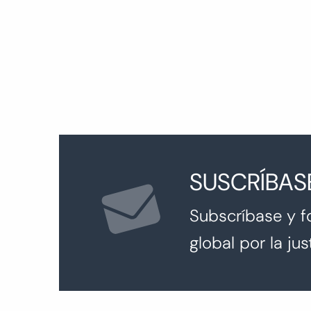
entradas
SUSCRÍBAS
Subscríbase y f
global por la just