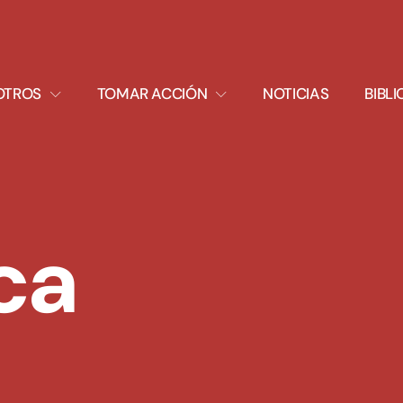
XPAND
EXPAND
OTROS
TOMAR ACCIÓN
NOTICIAS
BIBL
ROPDOWN
DROPDOWN
ca