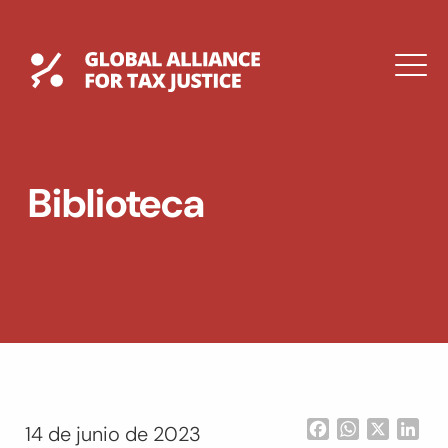
Saltar
al
contenido
Global Tax Justice
M
EXPAND
DROPDOWN
EXPAND
Biblioteca
DROPDOWN
ENGLISH
Facebook
WhatsApp
X
Lin
14 de junio de 2023