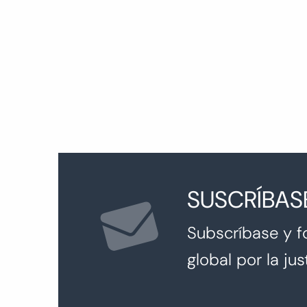
entradas
SUSCRÍBAS
Subscríbase y f
global por la just