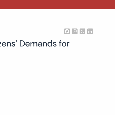
Facebook
WhatsApp
X
LinkedIn
izens’ Demands for