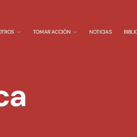
XPAND
EXPAND
OTROS
TOMAR ACCIÓN
NOTICIAS
BIBL
ROPDOWN
DROPDOWN
ca