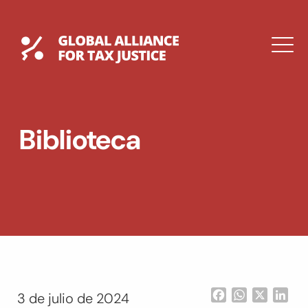
Saltar
al
contenido
Global Tax Justice
M
EXPAND
DROPDOWN
EXPAND
Biblioteca
DROPDOWN
ENGLISH
Facebook
WhatsApp
X
Lin
3 de julio de 2024