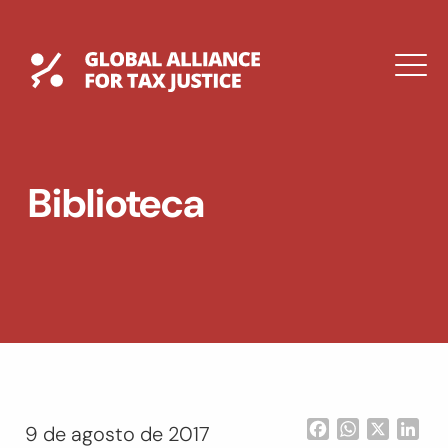
Saltar
al
contenido
Global Tax Justice
M
EXPAND
DROPDOWN
EXPAND
Biblioteca
DROPDOWN
ENGLISH
Facebook
WhatsApp
X
Lin
9 de agosto de 2017