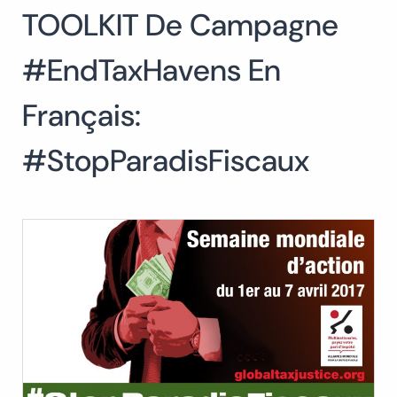
TOOLKIT De Campagne
Buscar:
BUSCAR
#EndTaxHavens En
Français:
#StopParadisFiscaux