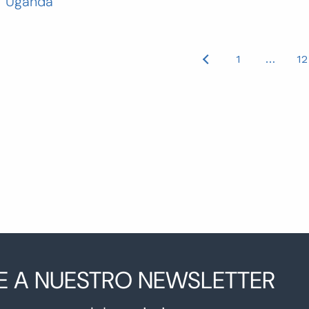
Uganda
osts
1
…
12
agination
E A NUESTRO NEWSLETTER