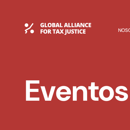
Saltar
al
contenido
Global Tax Justice
E
NOS
D
Eventos