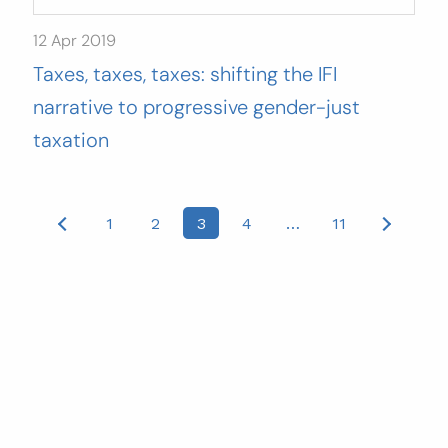
12 Apr 2019
Taxes, taxes, taxes: shifting the IFI
narrative to progressive gender-just
taxation
Posts
1
2
3
4
…
11
pagination