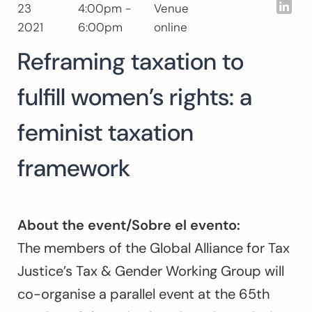
Lin
23
4:00pm -
Venue
Buscar:
2021
6:00pm
online
BUSCAR
Reframing taxation to
fulfill women’s rights: a
feminist taxation
framework
About the event/Sobre el evento:
The members of the Global Alliance for Tax
Justice’s Tax & Gender Working Group will
co-organise a parallel event at the 65th