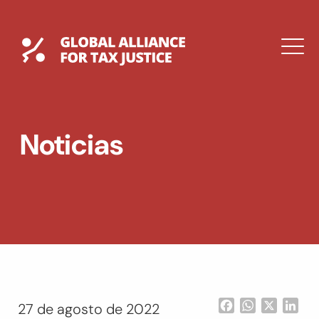
Saltar
al
contenido
Global Tax Justice
M
EXPAND
DROPDOWN
EXPAND
Noticias
DROPDOWN
ENGLISH
Facebook
WhatsApp
X
Lin
27 de agosto de 2022