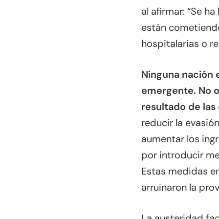
al afirmar: “Se 
están cometiendo
hospitalarias o r
Ninguna nación 
emergente. No ob
resultado de las
reducir la evasió
aumentar los ing
por introducir m
Estas medidas en
arruinaron la prov
La austeridad fa