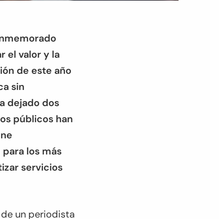
 conmemorado
el valor y la
ión de este año
ca sin
ha dejado dos
ios públicos han
ene
 para los más
tizar servicios
de un periodista