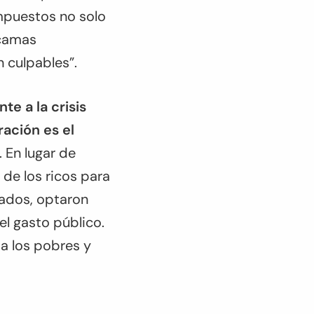
impuestos no solo
 camas
n culpables”.
e a la crisis
ración es el
. En lugar de
 de los ricos para
uados, optaron
l gasto público.
a los pobres y