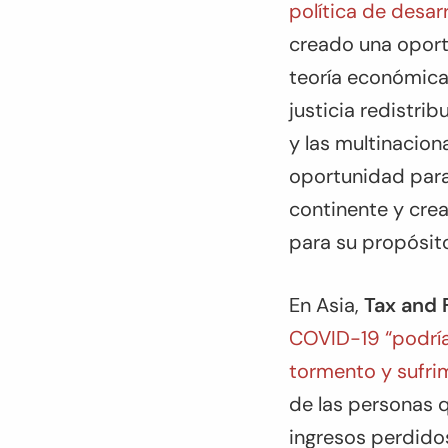
política de desarr
creado una oport
teoría económica 
justicia redistrib
y las multinacion
oportunidad para 
continente y cre
para su propósito 
En Asia,
Tax and 
COVID-19 “podría
tormento y sufri
de las personas q
ingresos perdido