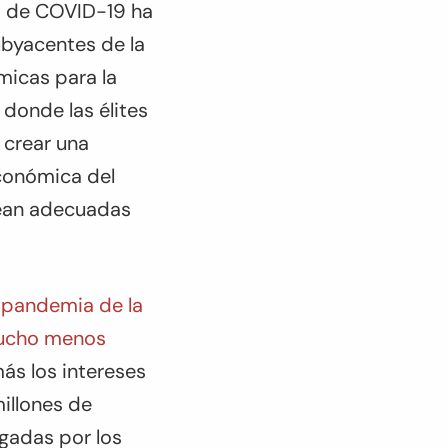
ia de COVID-19 ha
ubyacentes de la
micas para la
y donde las élites
 crear una
económica del
sean adecuadas
a pandemia de la
mucho menos
ás los intereses
millones de
gadas por los