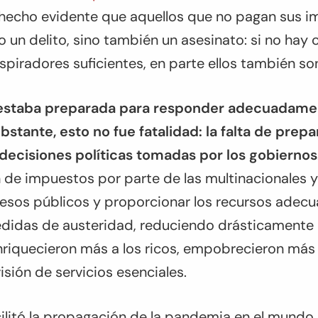
ha hecho evidente que aquellos que no pagan sus 
 un delito, sino también un asesinato: si no hay
espiradores suficientes, en parte ellos también so
estaba preparada para responder adecuadament
stante, esto no fue fatalidad: la falta de prepa
 decisiones políticas tomadas por los gobiernos
n de impuestos por parte de las multinacionales y
resos públicos y proporcionar los recursos adec
edidas de austeridad, reduciendo drásticamente e
riquecieron más a los ricos, empobrecieron más 
isión de servicios esenciales.
cilitó la propagación de la pandemia en el mundo