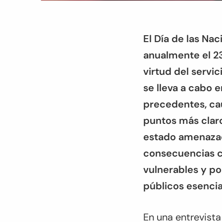
El Día de las Na
anualmente el 23
virtud del servi
se lleva a cabo 
precedentes, ca
puntos más claros
estado amenazad
consecuencias c
vulnerables y pob
públicos esenci
En una entrevista