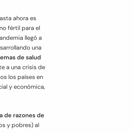
asta ahora es
o fértil para el
andemia llegó a
esarrollando una
stemas de salud
e a una crisis de
os los países en
cial y económica,
na de razones de
os y pobres) al