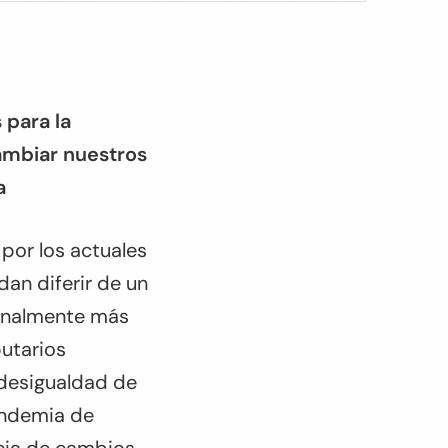
 para la
cambiar nuestros
a
por los actuales
an diferir de un
ionalmente más
butarios
 desigualdad de
andemia de