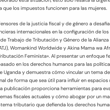
orado esta situación, esto sólo resalta la urge
a que los impuestos funcionen para las mujeres.
nsores de la justicia fiscal y de género a desafia
ancieras internacionales en la configuración de lo
o de Trabajo de Tributación y Género de la Alianza 
(GATJ), Womankind Worldwide y Akina Mama wa Afr
ributación Feminista». Al presentar un enfoque f
basado en los derechos humanos para las políticas 
e Uganda y demuestra cómo vincular un tema de 
al de forma que sea útil para influir en espacios
La publicación proporciona herramientas para eva
temas fiscales actuales y cómo abogar por un mar
istema tributario que defienda los derechos huma