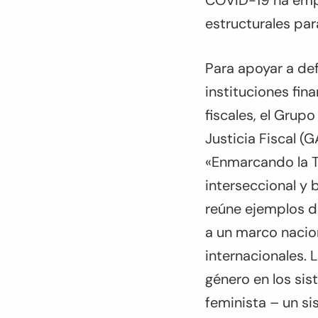
COVID-19 ha empe
estructurales par
Para apoyar a defe
instituciones fin
fiscales, el Grup
Justicia Fiscal 
«Enmarcando la T
interseccional y 
reúne ejemplos d
a un marco nacion
internacionales. 
género en los sis
feminista – un s