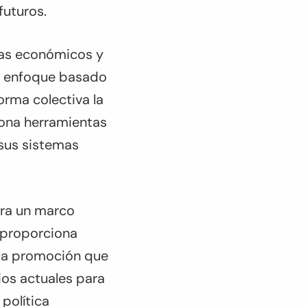
 futuros.
mas económicos y
un enfoque basado
rma colectiva la
iona herramientas
 sus sistemas
ara un marco
: proporciona
 la promoción que
ios actuales para
política