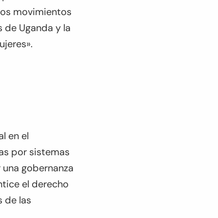
 los movimientos
s de Uganda y la
ujeres».
l en el
ñas por sistemas
or una gobernanza
ntice el derecho
s de las