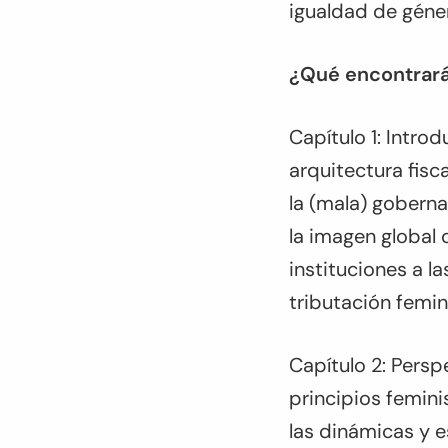
igualdad de géner
¿Qué encontrará
Capítulo 1: Introd
arquitectura fisc
la (mala) gobern
la imagen global 
instituciones a l
tributación femin
Capítulo 2: Persp
principios femini
las dinámicas y e